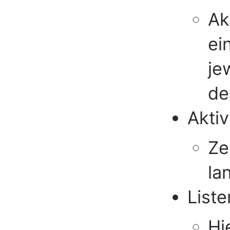
Ak
ei
je
dea
Akti
Ze
la
List
Hi