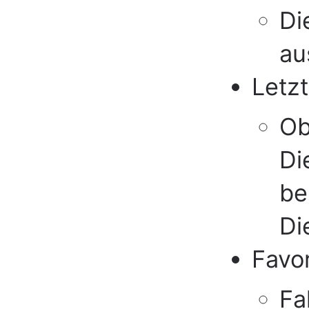
Di
au
Letz
Ob
Di
be
Di
Favor
Fa