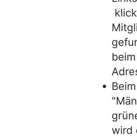
klic
Mitgl
gefu
beim
Adres
Beim
"Män
grün
wird 