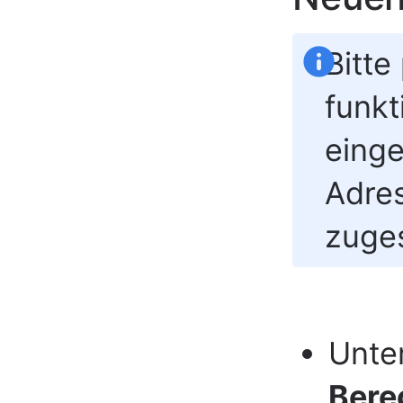
Bitte
funkt
einge
Adre
zuge
Unte
Bere