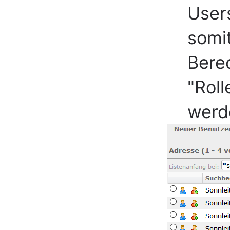
User
somi
Bere
"Roll
werd