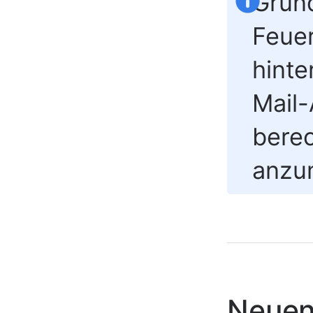
Grund
Feue
hinte
Mail-
berec
anzu
Neuen