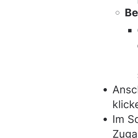
Be
Ansch
klick
Im S
Zuga