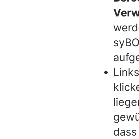
Verw
werd
syBOS
aufge
Link
klick
liege
gewü
dass 