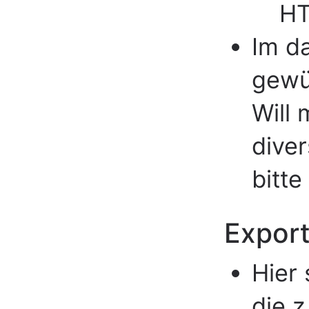
HT
Im da
gewü
Will 
dive
bitt
Export
Hier 
die 