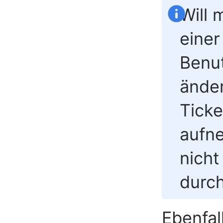
Will 
eine
Benu
änder
Ticke
aufne
nicht
durc
Ebenfal