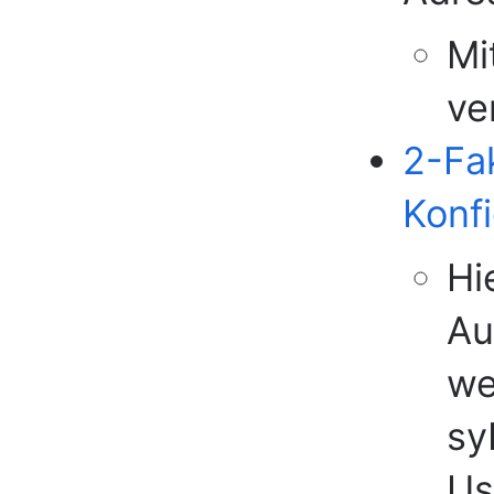
Mi
ve
2-Fak
Konfi
Hi
Au
we
sy
Us