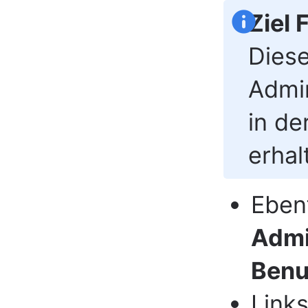
Ziel
Diese
Admin
in de
erhal
Ebenf
Admi
Benu
Link