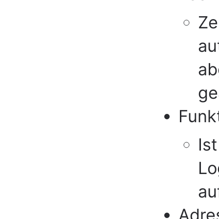
Ze
au
ab
ge
Funk
Is
Lo
au
Adre