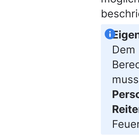
beschr
Eige
Dem B
Berec
muss 
Perso
Reite
Feue