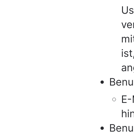
Us
ve
mi
is
an
Benu
E-
hi
Benu